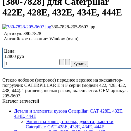
[380-7828] для Caterpillar
422E, 428E, 432E, 434E, 444E
380-7828-205-9607.jpg
Артикул:
380-7828
Английское название:
Window (main)
Цена:
12800 руб
Стекло лобовое (ветровое) переднее верхнее на экскаватор-
погрузчик CATERPILLAR E и F серии (модели 422, 428, 432,
438, 444). Триплекс, шелкография, вклеивается. ОЕМ артикул:
205-9607.
Каталог запчастей
Детали и элементы кузова Caterpillar: CAT 428E, 432E,
434E, 444E
Элементы ковша, стрелы, рукояти , каретки
Caterpillar: CAT 428E, 432E, 434E, 444E