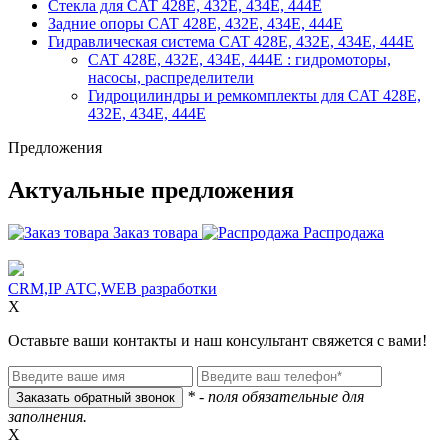
Стекла для CAT 428E, 432E, 434E, 444E
Задние опоры CAT 428E, 432E, 434E, 444E
Гидравлическая система CAT 428E, 432E, 434E, 444E
CAT 428E, 432E, 434E, 444E : гидромоторы,
насосы, распределители
Гидроцилиндры и ремкомплекты для CAT 428E,
432E, 434E, 444E
Предложения
Актуальные предложения
Заказ товара
Распродажа
CRM,IP АТС,WEB разработки
X
Оставьте ваши контакты и наш консультант свяжется с вами!
* - поля обязательные для
заполнения.
X