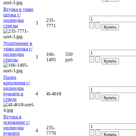
Втулка в ушко
штока г/
цилиндра
235-
3
стрелы
7771
Уплотнение в
ушко штока г/
цилиндра
166-
550
3
стрелы
1495
руб
Палец
крепления г/
цилиндра
рукояти к
4
4I-4618
стреле
Втулка в
основание г/
цилиндра
235-
4
рукояти
7770