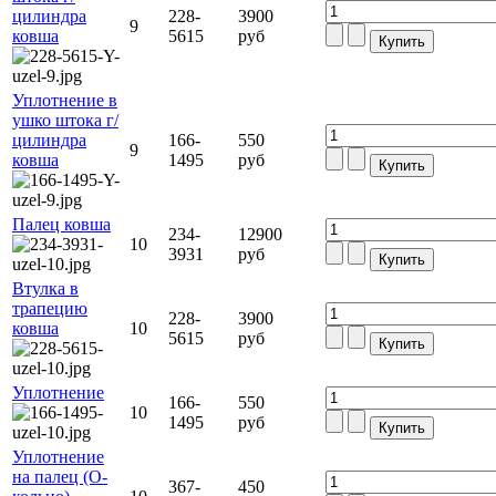
цилиндра
228-
3900
9
ковша
5615
руб
Уплотнение в
ушко штока г/
цилиндра
166-
550
9
ковша
1495
руб
Палец ковша
234-
12900
10
3931
руб
Втулка в
трапецию
228-
3900
ковша
10
5615
руб
Уплотнение
166-
550
10
1495
руб
Уплотнение
на палец (О-
367-
450