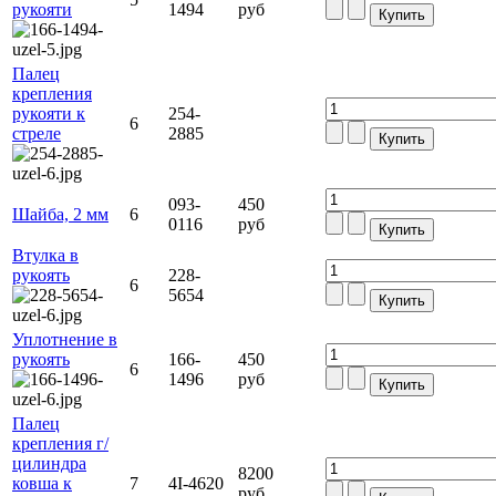
рукояти
1494
руб
Палец
крепления
рукояти к
254-
6
стреле
2885
093-
450
Шайба, 2 мм
6
0116
руб
Втулка в
рукоять
228-
6
5654
Уплотнение в
рукоять
166-
450
6
1496
руб
Палец
крепления г/
цилиндра
8200
ковша к
7
4I-4620
руб