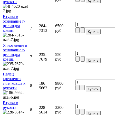
рукояти
Втулка в
основание г/
цилиндра
284-
6500
7
ковша
7313
руб
Уплотнение в
основание г/
цилиндра
235-
550
7
ковша
7679
руб
Палец
крепления
тяги ковша к
186-
9800
8
рукояти
5662
руб
Втулка в
рукоять
228-
3200
8
5614
руб