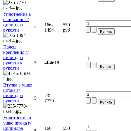
Уплотнение в
основание г/
цилиндра
166-
550
4
рукояти
1494
руб
Палец
крепления г/
цилиндра
рукояти к
5
4I-4618
рукояти
Втулка в ушко
штока г/
цилиндра
235-
5
рукояти
7770
Уплотнение в
ушко штока г/
цилиндра
166-
550
5