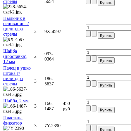
стрелы
5654
Пыльник в
основание г/
цилиндра
2
9X-4597
стрелы
Шайба
093-
(проставка),
2
0364
12 мм
Палец в ушко
штока г/
цилиндра
186-
3
стрелы
5637
Шайба, 2 мм
166-
450
3
1487
руб
Пластина
фиксатор
3
7Y-2390