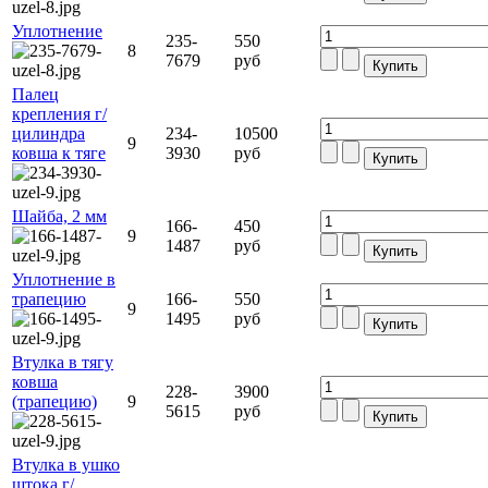
Уплотнение
235-
550
8
7679
руб
Палец
крепления г/
цилиндра
234-
10500
9
ковша к тяге
3930
руб
Шайба, 2 мм
166-
450
9
1487
руб
Уплотнение в
трапецию
166-
550
9
1495
руб
Втулка в тягу
ковша
228-
3900
(трапецию)
9
5615
руб
Втулка в ушко
штока г/