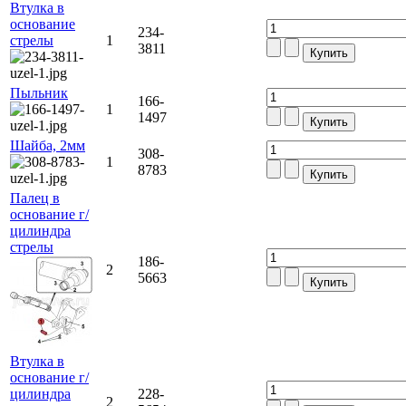
Втулка в
основание
234-
стрелы
1
3811
Пыльник
166-
1
1497
Шайба, 2мм
308-
1
8783
Палец в
основание г/
цилиндра
стрелы
186-
2
5663
Втулка в
основание г/
цилиндра
228-
2