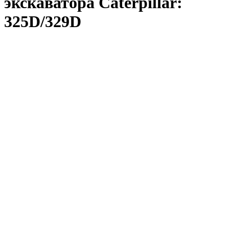
экскаватора Caterpillar:
325D/329D