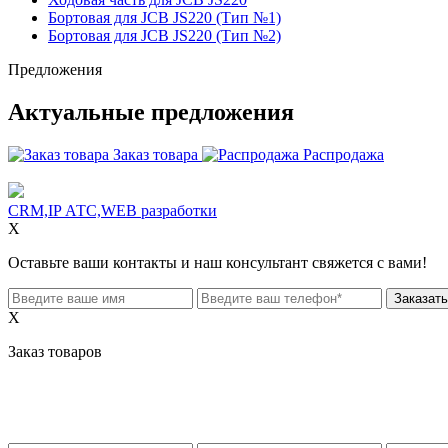
Бортовая для JCB JS220 (Тип №1)
Бортовая для JCB JS220 (Тип №2)
Предложения
Актуальные предложения
Заказ товара
Распродажа
CRM,IP АТС,WEB разработки
X
Оставьте ваши контакты и наш консультант свяжется с вами!
X
Заказ товаров