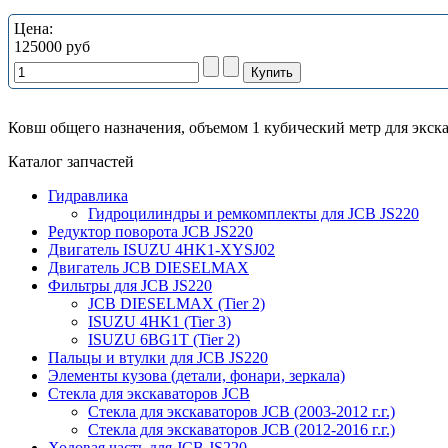
Цена:
125000 руб
Ковш общего назначения, объемом 1 кубический метр для экска
Каталог запчастей
Гидравлика
Гидроцилиндры и ремкомплекты для JCB JS220
Редуктор поворота JCB JS220
Двигатель ISUZU 4HK1-XYSJ02
Двигатель JCB DIESELMAX
Фильтры для JCB JS220
JCB DIESELMAX (Tier 2)
ISUZU 4HK1 (Tier 3)
ISUZU 6BG1T (Tier 2)
Пальцы и втулки для JCB JS220
Элементы кузова (детали, фонари, зеркала)
Стекла для экскаваторов JCB
Стекла для экскаваторов JCB (2003-2012 г.г.)
Стекла для экскаваторов JCB (2012-2016 г.г.)
Ходовая часть для JCB JS220