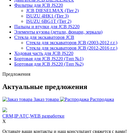
Фильтры для JCB JS220
JCB DIESELMAX (Tier 2)
ISUZU 4HK1 (Tier 3)
ISUZU 6BG1T (Tier 2)
Пальцы и втулки для JCB JS220
Элементы кузова (детали, фонари, зеркала)
Стекла для экскаваторов JCB
Стекла для экскаваторов JCB (2003-2012 г.г.)
Стекла для экскаваторов JCB (2012-2016 г.г.)
Ходовая часть для JCB JS220
Бортовая для JCB JS220 (Тип №1)
Бортовая для JCB JS220 (Тип №2)
Предложения
Актуальные предложения
Заказ товара
Распродажа
CRM,IP АТС,WEB разработки
X
Оставьте ваши контакты и наш консультант свяжется с вами!