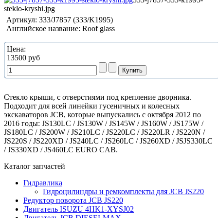
steklo-kryshi.jpg
Артикул:
333/J7857 (333/K1995)
Английское название:
Roof glass
Цена:
13500 руб
Стекло крыши, с отверстиями под крепление дворника.
Подходит для всей линейки гусеничных и колесных
экскаваторов JCB, которые выпускались с октября 2012 по
2016 годы: JS130LC / JS130W / JS145W / JS160W / JS175W /
JS180LC / JS200W / JS210LC / JS220LC / JS220LR / JS220N /
JS220S / JS220XD / JS240LC / JS260LC / JS260XD / JSJS330LC
/ JS330XD / JS460LC EURO CAB.
Каталог запчастей
Гидравлика
Гидроцилиндры и ремкомплекты для JCB JS220
Редуктор поворота JCB JS220
Двигатель ISUZU 4HK1-XYSJ02
Двигатель JCB DIESELMAX