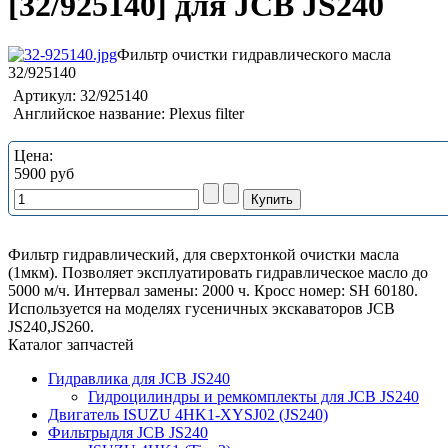
[32/925140] для JCB JS240
Фильтр очистки гидравлического масла
32/925140
Артикул:
32/925140
Английское название:
Plexus filter
Цена:
5900 руб
Фильтр гидравлический, для сверхтонкой очистки масла
(1мкм). Позволяет эксплуатировать гидравлическое масло до
5000 м/ч. Интервал замены: 2000 ч. Кросс номер: SH 60180.
Используется на моделях гусеничных экскаваторов JCB
JS240,JS260.
Каталог запчастей
Гидравлика для JCB JS240
Гидроцилиндры и ремкомплекты для JCB JS240
Двигатель ISUZU 4HK1-XYSJ02 (JS240)
Фильтрыдля JCB JS240