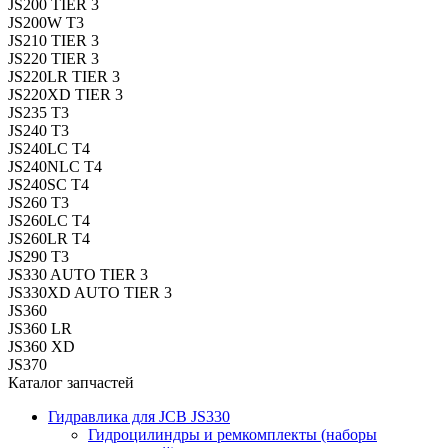
JS200 TIER 3
JS200W T3
JS210 TIER 3
JS220 TIER 3
JS220LR TIER 3
JS220XD TIER 3
JS235 T3
JS240 T3
JS240LC T4
JS240NLC T4
JS240SC T4
JS260 T3
JS260LC T4
JS260LR T4
JS290 T3
JS330 AUTO TIER 3
JS330XD AUTO TIER 3
JS360
JS360 LR
JS360 XD
JS370
Каталог запчастей
Гидравлика для JCB JS330
Гидроцилиндры и ремкомплекты (наборы