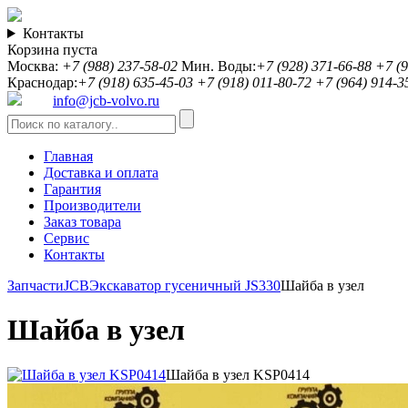
Контакты
Корзина пуста
Москва:
+7 (988) 237-58-02
Мин. Воды:
+7 (928) 371-66-88
+7 (9
Краснодар:
+7 (918) 635-45-03
+7 (918) 011-80-72
+7 (964) 914-3
info@jcb-volvo.ru
Главная
Доставка и оплата
Гарантия
Производители
Заказ товара
Сервис
Контакты
Запчасти
JCB
Экскаватор гусеничный JS330
Шайба в узел
Шайба в узел
Шайба в узел KSP0414