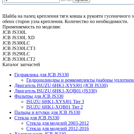
Шайба на палец крепления тяги ковша к рукояти гусеничного э
обеих сторон узла крепления. Количество по необходимости.
Применяемость по моделям:
JCB JS330L
JCB JS330L XD
JCB JS300LC
JCB JS330LCT3
JCB JS290LC
JCB JS330LCT2
Каталог запчастей
Гидравлика для JCB JS330
Гидроцилиндры и ремкомплекты (наборы уплотнен
Двигатель ISUZU 6HK1-XYSJ01 (JCB JS330)
Двигатель ISUZU 6HK1-XQB01 (JS330)
Фильтры для JCB JS330
ISUZU 6HK1-XYSJ01 Tier 3
ISUZU 6HK1-XQB01 Tier 2
Пальцы и втулки для JCB JS330
Стекла для JCB JS330
Стекла для моделей 2003-2012
Стекла для моделей 2012-2016
Ходовая часть JCB JS330