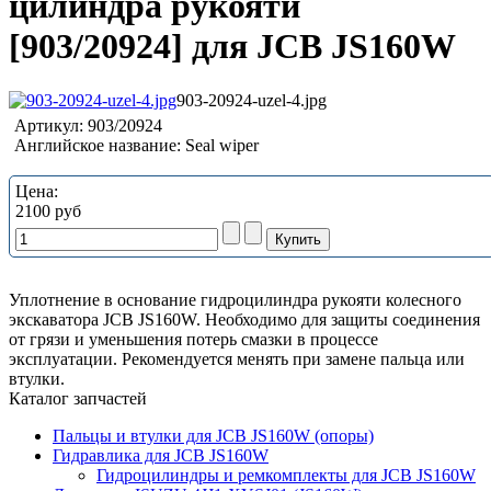
цилиндра рукояти
[903/20924] для JCB JS160W
903-20924-uzel-4.jpg
Артикул:
903/20924
Английское название:
Seal wiper
Цена:
2100 руб
Уплотнение в основание гидроцилиндра рукояти колесного
экскаватора JCB JS160W. Необходимо для защиты соединения
от грязи и уменьшения потерь смазки в процессе
эксплуатации. Рекомендуется менять при замене пальца или
втулки.
Каталог запчастей
Пальцы и втулки для JCB JS160W (опоры)
Гидравлика для JCB JS160W
Гидроцилиндры и ремкомплекты для JCB JS160W