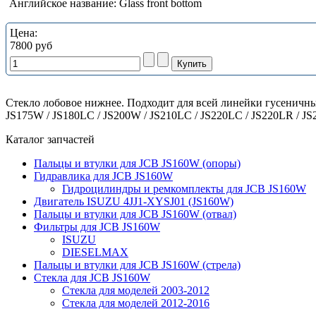
Английское название:
Glass front bottom
Цена:
7800 руб
Стекло лобовое нижнее. Подходит для всей линейки гусеничных
JS175W / JS180LC / JS200W / JS210LC / JS220LC / JS220LR / J
Каталог запчастей
Пальцы и втулки для JCB JS160W (опоры)
Гидравлика для JCB JS160W
Гидроцилиндры и ремкомплекты для JCB JS160W
Двигатель ISUZU 4JJ1-XYSJ01 (JS160W)
Пальцы и втулки для JCB JS160W (отвал)
Фильтры для JCB JS160W
ISUZU
DIESELMAX
Пальцы и втулки для JCB JS160W (стрела)
Стекла для JCB JS160W
Стекла для моделей 2003-2012
Стекла для моделей 2012-2016