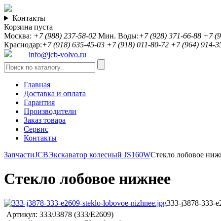
Контакты
Корзина пуста
Москва:
+7 (988) 237-58-02
Мин. Воды:
+7 (928) 371-66-88
+7 (9
Краснодар:
+7 (918) 635-45-03
+7 (918) 011-80-72
+7 (964) 914-3
info@jcb-volvo.ru
Главная
Доставка и оплата
Гарантия
Производители
Заказ товара
Сервис
Контакты
Запчасти
JCB
Экскаватор колесный JS160W
Стекло лобовое ниж
Стекло лобовое нижнее
333-j3878-333-e2
Артикул:
333/J3878 (333/E2609)