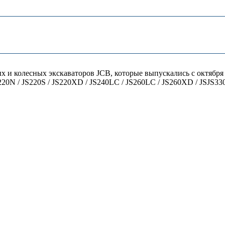
 и колесных экскаваторов JCB, которые выпускались с октября 
S220N / JS220S / JS220XD / JS240LC / JS260LC / JS260XD / JSJ