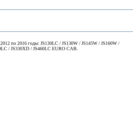
2012 по 2016 годы: JS130LC / JS130W / JS145W / JS160W /
S330LC / JS330XD / JS460LC EURO CAB.