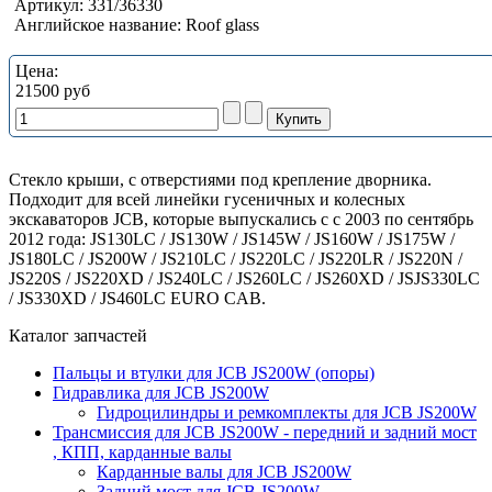
Артикул:
331/36330
Английское название:
Roof glass
Цена:
21500 руб
Стекло крыши, с отверстиями под крепление дворника.
Подходит для всей линейки гусеничных и колесных
экскаваторов JCB, которые выпускались с с 2003 по сентябрь
2012 года: JS130LC / JS130W / JS145W / JS160W / JS175W /
JS180LC / JS200W / JS210LC / JS220LC / JS220LR / JS220N /
JS220S / JS220XD / JS240LC / JS260LC / JS260XD / JSJS330LC
/ JS330XD / JS460LC EURO CAB.
Каталог запчастей
Пальцы и втулки для JCB JS200W (опоры)
Гидравлика для JCB JS200W
Гидроцилиндры и ремкомплекты для JCB JS200W
Трансмиссия для JCB JS200W - передний и задний мост
, КПП, карданные валы
Карданные валы для JCB JS200W
Задний мост для JCB JS200W