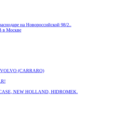
аснодаре на Новороссийской 98/2..
B в Москве
КПП VOLVO (CARRARO)
AR!
JCB, CASE, NEW HOLLAND, HIDROMEK.