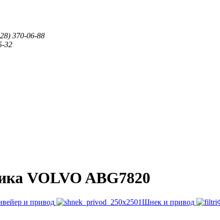
28) 370-06-88
5-32
дчика VOLVO ABG7820
нвейер и привод
Шнек и привод