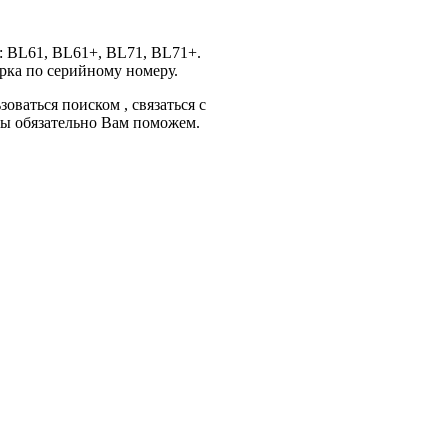
: BL61, BL61+, BL71, BL71+.
рка по серийному номеру.
оваться поиском , связаться с
Мы обязательно Вам поможем.