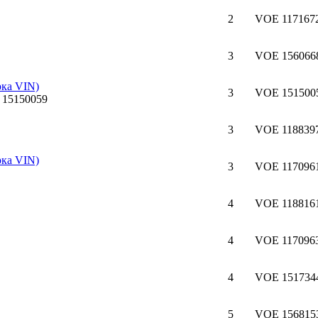
2
VOE 117167
3
VOE 156066
рка VIN)
3
VOE 151500
3
VOE 1188397
рка VIN)
3
VOE 117096
4
VOE 1188161
4
VOE 117096
4
VOE 1517344
5
VOE 1568153