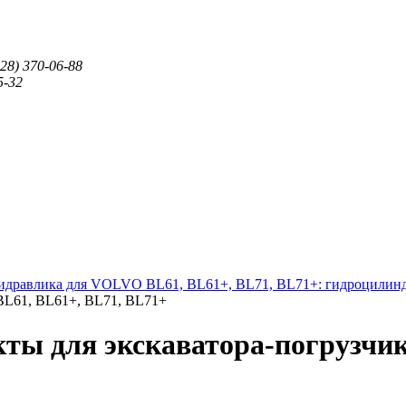
28) 370-06-88
5-32
идравлика для VOLVO BL61, BL61+, BL71, BL71+: гидроцилинд
L61, BL61+, BL71, BL71+
ы для экскаватора-погрузчика