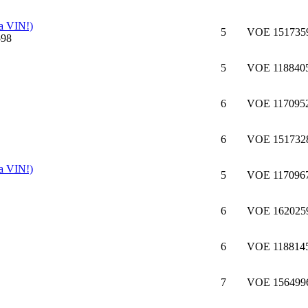
а VIN!)
5
VOE 151735
5
VOE 1188405
6
VOE 117095
6
VOE 151732
а VIN!)
5
VOE 117096
6
VOE 1620259
6
VOE 118814
7
VOE 1564996