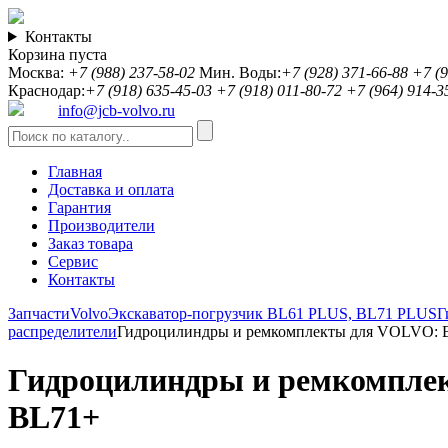
Контакты
Корзина пуста
Москва:
+7 (988) 237-58-02
Мин. Воды:
+7 (928) 371-66-88
+7 (9
Краснодар:
+7 (918) 635-45-03
+7 (918) 011-80-72
+7 (964) 914-3
info@jcb-volvo.ru
Главная
Доставка и оплата
Гарантия
Производители
Заказ товара
Сервис
Контакты
Запчасти
Volvo
Экскаватор-погрузчик BL61 PLUS, BL71 PLUS
Г
распределители
Гидроцилиндры и ремкомплекты для VOLVO: B
Гидроцилиндры и ремкомплект
BL71+