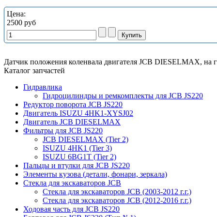
Цена:
2500 руб
Датчик положения коленвала двигателя JCB DIESELMAX, на гу
Каталог запчастей
Гидравлика
Гидроцилиндры и ремкомплекты для JCB JS220
Редуктор поворота JCB JS220
Двигатель ISUZU 4HK1-XYSJ02
Двигатель JCB DIESELMAX
Фильтры для JCB JS220
JCB DIESELMAX (Tier 2)
ISUZU 4HK1 (Tier 3)
ISUZU 6BG1T (Tier 2)
Пальцы и втулки для JCB JS220
Элементы кузова (детали, фонари, зеркала)
Стекла для экскаваторов JCB
Стекла для экскаваторов JCB (2003-2012 г.г.)
Стекла для экскаваторов JCB (2012-2016 г.г.)
Ходовая часть для JCB JS220