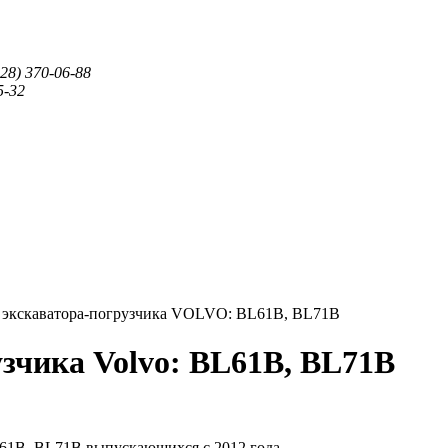
28) 370-06-88
5-32
я экскаватора-погрузчика VOLVO: BL61B, BL71B
узчика Volvo: BL61B, BL71B
61B, BL71B выпускающихся с 2012 года.