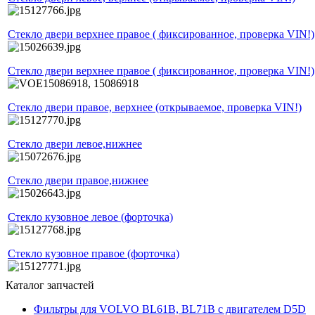
Стекло двери верхнее правое ( фиксированное, проверка VIN!)
Стекло двери верхнее правое ( фиксированное, проверка VIN!)
Стекло двери правое, верхнее (открываемое, проверка VIN!)
Стекло двери левое,нижнее
Стекло двери правое,нижнее
Стекло кузовное левое (форточка)
Стекло кузовное правое (форточка)
Каталог запчастей
Фильтры для VOLVO BL61B, BL71B c двигателем D5D