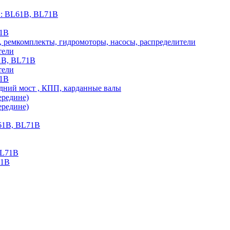
O: BL61B, BL71B
71B
ремкомплекты, гидромоторы, насосы, распределители
тели
1B, BL71B
тели
71B
дний мост , КПП, карданные валы
редине)
редине)
61B, BL71B
BL71B
71B