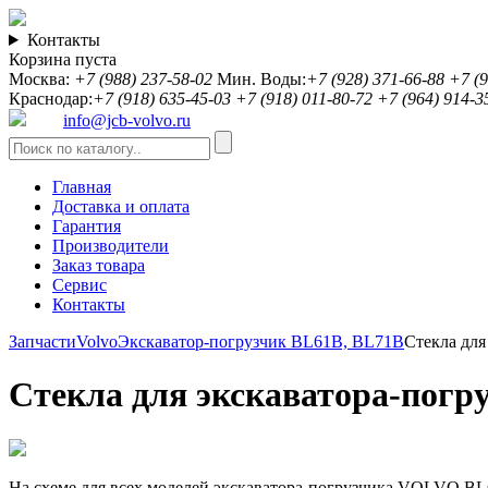
Контакты
Корзина пуста
Москва:
+7 (988) 237-58-02
Мин. Воды:
+7 (928) 371-66-88
+7 (9
Краснодар:
+7 (918) 635-45-03
+7 (918) 011-80-72
+7 (964) 914-3
info@jcb-volvo.ru
Главная
Доставка и оплата
Гарантия
Производители
Заказ товара
Сервис
Контакты
Запчасти
Volvo
Экскаватор-погрузчик BL61B, BL71B
Стекла дл
Стекла для экскаватора-погр
На схеме для всех моделей экскаватора-погрузчика VOLVO BL