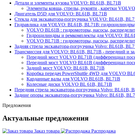
Детали и элементы кузова VOLVO: BL61B, BL71B
Элементы ковша, стрелы, рукояти , каретки VOLV
Двигатель D5D для VOLVO: BL61B, BL71B
Стекла для экскаватора-погрузчика VOLVO: BL61B, BL
Гидравлика для VOLVO: BL61B, BL71B: гидроцилиндры, 
VOLVO BL61B : гидромоторы, насосы, распредели
Гидроцилиндры и ремкомплекты для VOLVO: BL6
VOLVO BL71B : гидромоторы, насосы, распредели
Задняя стрела экскаватора-погрузчика Volvo: BL61B, BL
Трансмиссия для VOLVO: BL61B, BL71B - передний и за
Передний мост VOLVO BL71B (дифференциал посе
Передний мост VOLVO BL61B (дифференциал посе
Задний мост VOLVO: BL61B, BL71B
Коробка передач PowerShuttle 4WD для VOLVO BL
Карданные валы для VOLVO BL61B, BL71B
Колесные диски VOLVO BL 61B, BL71B
Передняя стрела экскаватора-погрузчика Volvo: BL61B, 
Задние опоры экскаватора-погрузчика Volvo: BL61B, BL
Предложения
Актуальные предложения
Заказ товара
Распродажа