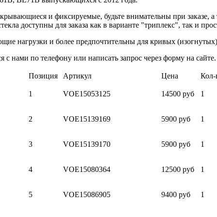
крывающиеся и фиксируемые, будьте внимательны при заказе, а 
стекла доступны для заказа как в варианте "триплекс", так и про
щие нагрузки и более предпочтительны для кривых (изогнутых)
 с нами по телефону или написать запрос через форму на сайте.
Позиция
Артикул
Цена
Кол-
1
VOE15053125
14500 руб
1
2
VOE15139169
5900 руб
1
3
VOE15139170
5900 руб
1
4
VOE15080364
12500 руб
1
5
VOE15086905
9400 руб
1