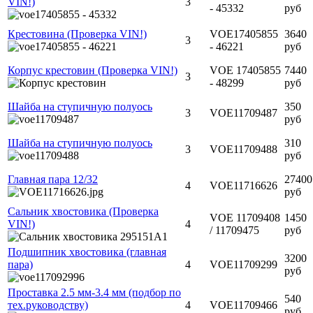
VIN!)
3
- 45332
руб
Крестовина (Проверка VIN!)
VOE17405855
3640
3
- 46221
руб
Корпус крестовин (Проверка VIN!)
VOE 17405855
7440
3
- 48299
руб
Шайба на ступичную полуось
350
3
VOE11709487
руб
Шайба на ступичную полуось
310
3
VOE11709488
руб
Главная пара 12/32
27400
4
VOE11716626
руб
Сальник хвостовика (Проверка
VOE 11709408
1450
VIN!)
4
/ 11709475
руб
Подшипник хвостовика (главная
3200
пара)
4
VOE11709299
руб
Проставка 2.5 мм-3.4 мм (подбор по
540
тех.руководству)
4
VOE11709466
руб