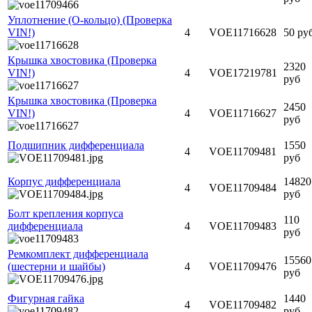
Уплотнение (О-кольцо) (Проверка
VIN!)
4
VOE11716628
50 ру
Крышка хвостовика (Проверка
2320
VIN!)
4
VOE17219781
руб
Крышка хвостовика (Проверка
2450
VIN!)
4
VOE11716627
руб
Подшипник дифференциала
1550
4
VOE11709481
руб
Корпус дифференциала
14820
4
VOE11709484
руб
Болт крепления корпуса
110
дифференциала
4
VOE11709483
руб
Ремкомплект дифференциала
15560
(шестерни и шайбы)
4
VOE11709476
руб
Фигурная гайка
1440
4
VOE11709482
руб