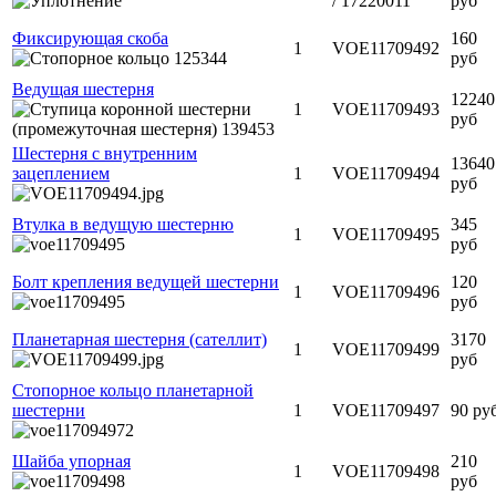
/ 17220011
руб
Фиксирующая скоба
160
1
VOE11709492
руб
Ведущая шестерня
12240
1
VOE11709493
руб
Шестерня с внутренним
13640
зацеплением
1
VOE11709494
руб
Втулка в ведущую шестерню
345
1
VOE11709495
руб
Болт крепления ведущей шестерни
120
1
VOE11709496
руб
Планетарная шестерня (сателлит)
3170
1
VOE11709499
руб
Стопорное кольцо планетарной
шестерни
1
VOE11709497
90 ру
Шайба упорная
210
1
VOE11709498
руб