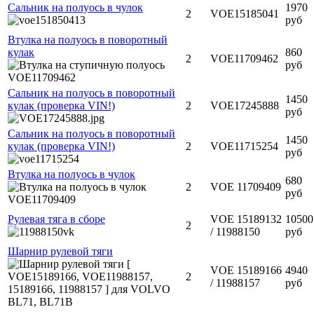
Сальник на полуось в чулок
1970
2
VOE15185041
руб
Втулка на полуось в поворотный
кулак
860
2
VOE11709462
руб
Сальник на полуось в поворотный
1450
кулак (проверка VIN!)
2
VOE17245888
руб
Сальник на полуось в поворотный
1450
кулак (проверка VIN!)
2
VOE11715254
руб
Втулка на полуось в чулок
680
2
VOE 11709409
руб
Рулевая тяга в сборе
VOE 15189132
10500
2
/ 11988150
руб
Шарнир рулевой тяги
VOE 15189166
4940
2
/ 11988157
руб