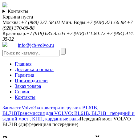
Контакты
Корзина пуста
Москва:
+7 (988) 237-58-02
Мин. Воды:
+7 (928) 371-66-88
+7
(928) 370-06-88
Краснодар:
+7 (918) 635-45-03
+7 (918) 011-80-72
+7 (964) 914-
35-32
info@jcb-volvo.ru
Главная
Доставка и оплата
Гарантия
Производители
Заказ товара
Сервис
Контакты
Запчасти
Volvo
Экскаватор-погрузчик BL61B,
BL71B
Трансмиссия для VOLVO: BL61B, BL71B - передний и
задний мост , КПП, карданные валы
Передний мост VOLVO
BL71B (дифференциал посередине)