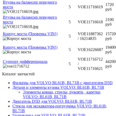
Втулка на балансир переднего
1720
моста
5
VOE11716619
руб
Втулка на балансир переднего
2100
моста
5
VOE11716618
руб
Корпус моста (Проверка VIN!)
VOE11887362
15720
5
/ 16214835
руб
Корпус моста (Проверка VIN!)
19400
5
VOE16226687
руб
VOE11716712
Суппорт дифференциала
44200
5
/
руб
VOE11716621
Каталог запчастей
Фильтры для VOLVO BL61B, BL71B c двигателем D5D
Детали и элементы кузова VOLVO: BL61B, BL71B
Элементы ковша, стрелы, рукояти , каретки
VOLVO: BL61B, BL71B
Двигатель D5D для VOLVO: BL61B, BL71B
Стекла для экскаватора-погрузчика VOLVO: BL61B,
BL71B
Гидравлика для VOLVO: BL61B, BL71B: